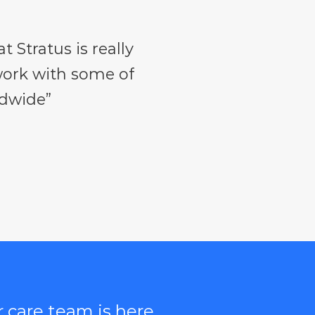
 Stratus is really
work with some of
ldwide”
care team is here.