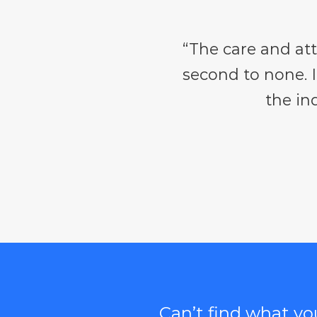
“The care and att
second to none. 
the in
Can’t find what y