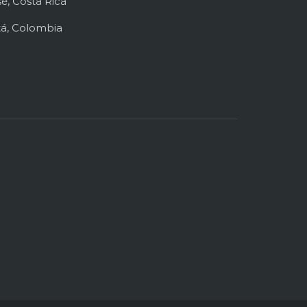
é, Costa Rica
tá, Colombia