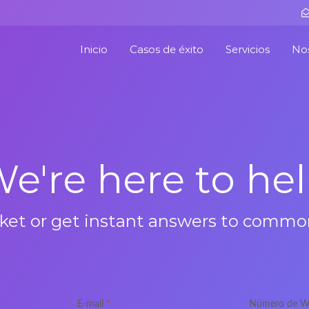
Inicio
Casos de éxito
Servicios
No
e're here to he
cket or get instant answers to comm
E-mail
*
Número de W