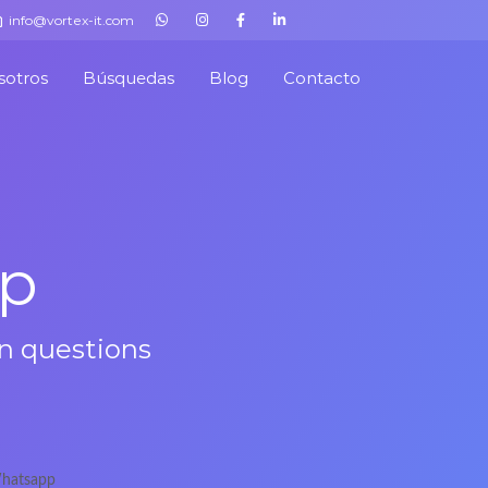
info@vortex-it.com
sotros
Búsquedas
Blog
Contacto
lp
on questions
hatsapp