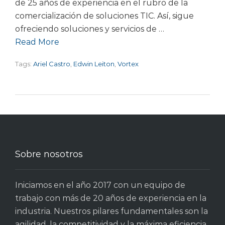
de 25 años de experiencia en el rubro de la
comercialización de soluciones TIC. Así, sigue
ofreciendo soluciones y servicios de …
Read More
Tags:
Ariel Castro
,
Edwin Leiton
,
Vortex
Sobre nosotros
Iniciamos en el año 2017 con un equipo de
trabajo con más de 20 años de experiencia en la
industria. Nuestros pilares fundamentales son la
agilidad, la competitividad y la máxima eficiencia.